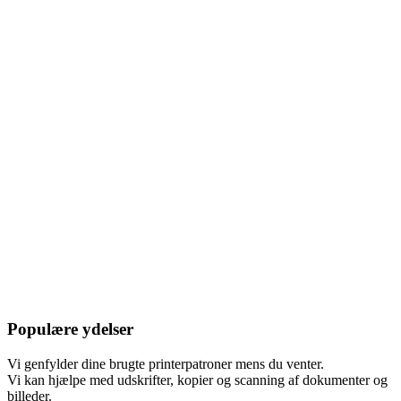
Tastaturer fra 49,- kr.
Vi har fået en lille ny 🙂
Populære ydelser
Vi genfylder dine brugte printerpatroner mens du venter.
Vi kan hjælpe med udskrifter, kopier og scanning af dokumenter og
billeder.