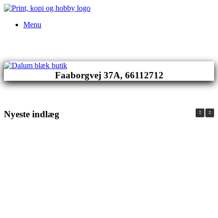
Gå
til
Menu
indhold
Faaborgvej 37A, 66112712
Nyeste indlæg
Forhandler af Landbrugslotteriet