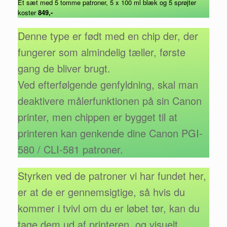
Et sæt med 5 tomme patroner, 5 x 100 ml blæk og 5 sprøjter
koster
849,-
Denne type er født med en chip der, der
fungerer som almindelig tæller, første
gang de bliver brugt.
Ved efterfølgende genfyldning, skal man
deaktivere målerfunktionen på sin Canon
printer, men chippen er bygget til at
printeren kan genkende dine Canon PGI-
580 / CLI-581 patroner.
Styrken ved de patroner vi har fundet her,
er at de er gennemsigtige, så hvis du
kommer i tvivl om du er løbet tør, kan du
tage dem ud af printeren, og visuelt