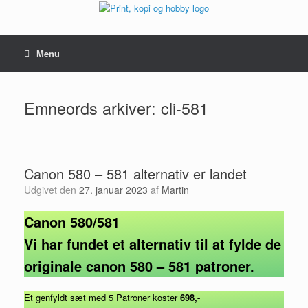
Gå
til
indhold
Menu
Emneords arkiver:
cli-581
Canon 580 – 581 alternativ er landet
Udgivet den
27. januar 2023
af
Martin
Canon 580/581
Vi har fundet et alternativ til at fylde de
originale canon 580 – 581 patroner.
Et genfyldt sæt med 5 Patroner koster
698,-