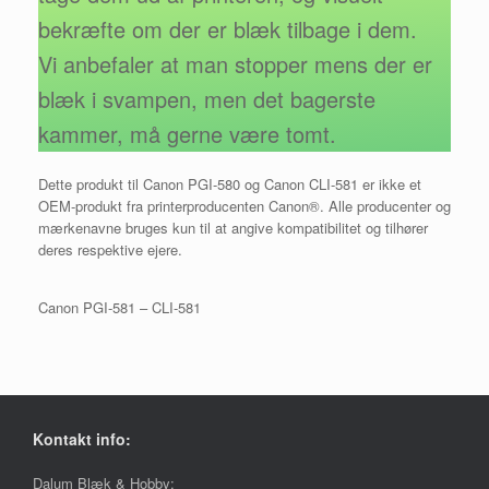
bekræfte om der er blæk tilbage i dem.
Vi anbefaler at man stopper mens der er
blæk i svampen, men det bagerste
kammer, må gerne være tomt.
Dette produkt til Canon PGI-580 og Canon CLI-581 er ikke et
OEM-produkt fra printerproducenten Canon®. Alle producenter og
mærkenavne bruges kun til at angive kompatibilitet og tilhører
deres respektive ejere.
Canon PGI-581 – CLI-581
Kontakt info:
Dalum Blæk & Hobby: